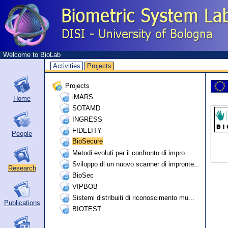
Welcome to BioLab
Activities
Projects
Projects
iMARS
Home
SOTAMD
INGRESS
FIDELITY
People
BioSecure
Metodi evoluti per il confronto di impro...
Sviluppo di un nuovo scanner di impronte...
Research
BioSec
VIPBOB
Sistemi distribuiti di riconoscimento mu...
Publications
BIOTEST