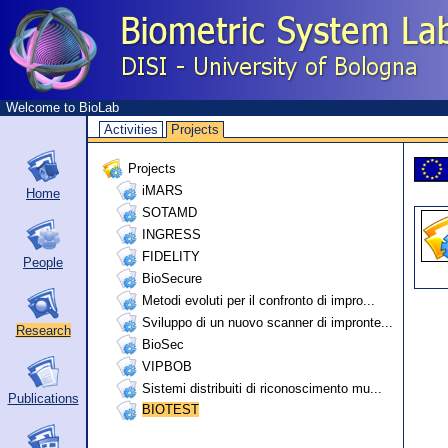
Welcome to BioLab
Activities
Projects
Projects
iMARS
Home
SOTAMD
INGRESS
FIDELITY
People
BioSecure
Metodi evoluti per il confronto di impro...
Sviluppo di un nuovo scanner di impronte...
Research
BioSec
VIPBOB
Sistemi distribuiti di riconoscimento mu...
Publications
BIOTEST