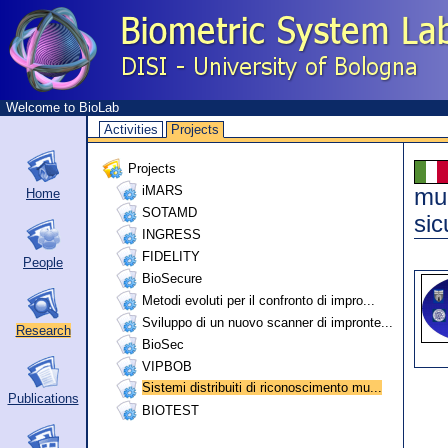
Welcome to BioLab
Activities
Projects
Projects
iMARS
mul
Home
SOTAMD
sic
INGRESS
FIDELITY
People
BioSecure
Metodi evoluti per il confronto di impro...
Sviluppo di un nuovo scanner di impronte...
Research
BioSec
VIPBOB
Sistemi distribuiti di riconoscimento mu...
Publications
BIOTEST