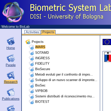
Welcome to BioLab
Activities
Projects
Projects
iMARS
Home
SOTAMD
INGRESS
FIDELITY
People
BioSecure
Metodi evoluti per il confronto di impro...
Sviluppo di un nuovo scanner di impronte...
Research
BioSec
VIPBOB
Sistemi distribuiti di riconoscimento mu...
Publications
BIOTEST