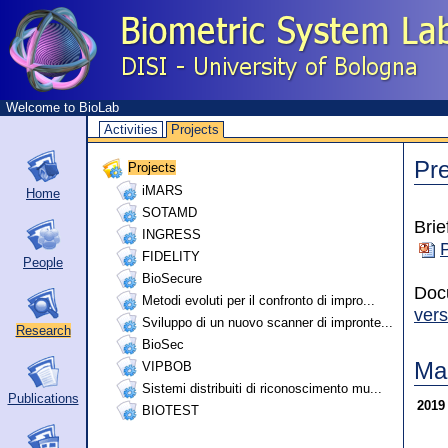
Welcome to BioLab
Activities
Projects
Pre
Projects
iMARS
Home
SOTAMD
Brie
INGRESS
FIDELITY
People
BioSecure
Docu
Metodi evoluti per il confronto di impro...
vers
Sviluppo di un nuovo scanner di impronte...
Research
BioSec
Ma
VIPBOB
Sistemi distribuiti di riconoscimento mu...
Publications
201
BIOTEST