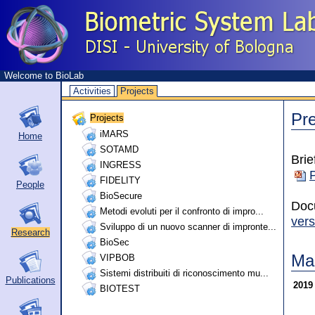
Welcome to BioLab
Activities
Projects
Pre
Projects
iMARS
Home
SOTAMD
Brie
INGRESS
FIDELITY
People
BioSecure
Docu
Metodi evoluti per il confronto di impro...
vers
Sviluppo di un nuovo scanner di impronte...
Research
BioSec
Ma
VIPBOB
Sistemi distribuiti di riconoscimento mu...
Publications
201
BIOTEST