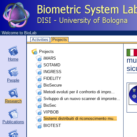
Welcome to BioLab
Activities
Projects
Projects
iMARS
mul
Home
SOTAMD
sic
INGRESS
FIDELITY
People
BioSecure
Metodi evoluti per il confronto di impro...
Sviluppo di un nuovo scanner di impronte...
Research
BioSec
VIPBOB
Sistemi distribuiti di riconoscimento mu...
Publications
BIOTEST