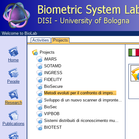
Welcome to BioLab
Activities
Projects
Projects
iMARS
Home
SOTAMD
INGRESS
FIDELITY
People
BioSecure
Metodi evoluti per il confronto di impro...
Sviluppo di un nuovo scanner di impronte...
Research
BioSec
VIPBOB
Sistemi distribuiti di riconoscimento mu...
Publications
BIOTEST