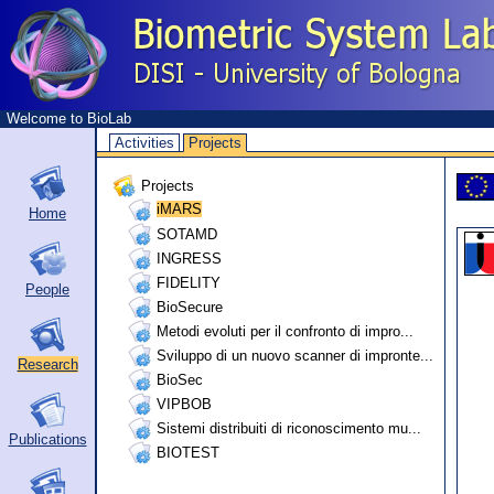
Welcome to BioLab
Activities
Projects
Projects
iMARS
Home
SOTAMD
INGRESS
FIDELITY
People
BioSecure
Metodi evoluti per il confronto di impro...
Sviluppo di un nuovo scanner di impronte...
Research
BioSec
VIPBOB
Sistemi distribuiti di riconoscimento mu...
Publications
BIOTEST