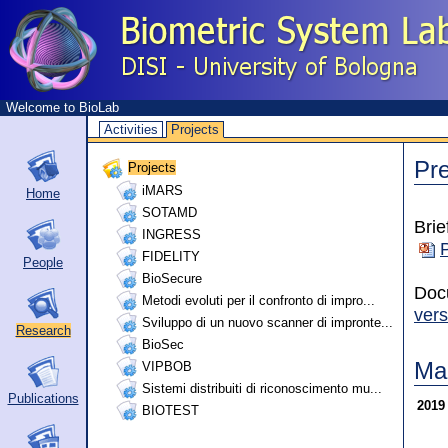
Welcome to BioLab
Activities
Projects
Pre
Projects
iMARS
Home
SOTAMD
Brie
INGRESS
FIDELITY
People
BioSecure
Docu
Metodi evoluti per il confronto di impro...
vers
Sviluppo di un nuovo scanner di impronte...
Research
BioSec
Ma
VIPBOB
Sistemi distribuiti di riconoscimento mu...
Publications
201
BIOTEST