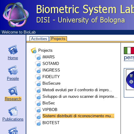
Welcome to BioLab
Activities
Projects
Projects
per
iMARS
Home
SOTAMD
INGRESS
FIDELITY
People
BioSecure
Metodi evoluti per il confronto di impro...
Sviluppo di un nuovo scanner di impronte...
Research
BioSec
VIPBOB
Sistemi distribuiti di riconoscimento mu...
Publications
BIOTEST